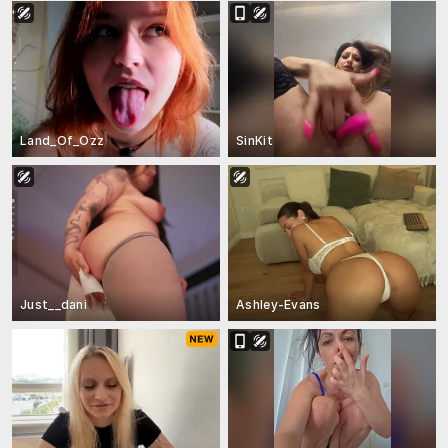
Land_Of_Ozz
SinKit
Just__dani
Ashley-Evans