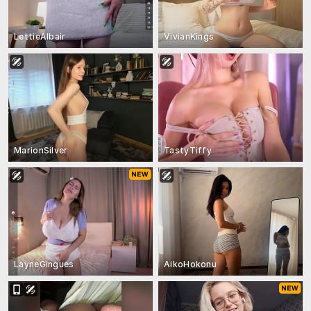
LettieAlbair
VivianKings
MarionSilver
TastyTiffy
LayneGingues
AikoHokonu