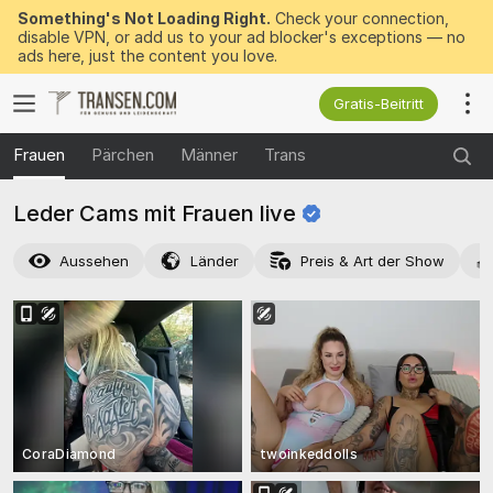
Something's Not Loading Right.
Check your connection,
disable VPN, or add us to your ad blocker's exceptions — no
ads here, just the content you love.
Gratis-Beitritt
Frauen
Pärchen
Männer
Trans
Leder Cams mit Frauen
live
Aussehen
Länder
Preis & Art der Show
CoraDiamond
twoinkeddolls