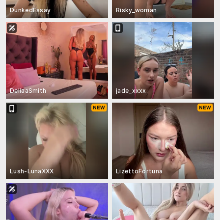
DunkedEssay
Risky_woman
DeliaaSmith
jade_xxxx
Lush-LunaXXX
LizettoFortuna