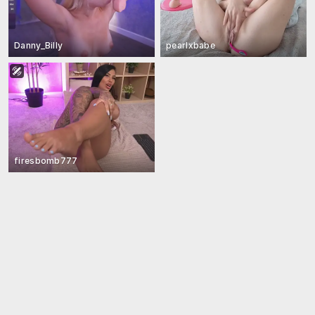
Danny_Billy
pearlxbabe
firesbomb777