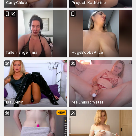
CurlyChloe
Project_Katherine
fallen_angel_mia
HugeBoobsAlice
Lia_Benini
real_misscrystal