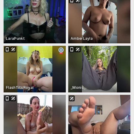
LaraPunkt
AmberLayla
FlashTitsRoyal
_Monic_