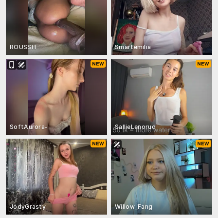
ROUSSH
Smartemilia
SoftAurora-
SallieLenorud
JodyGrasty
Willow_Fang